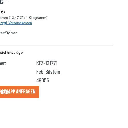
 €*
 €)
gramm
(13,47 €* / 1 Kilogramm)
. zzgl. Versandkosten
verfügbar
tel hinzufügen
er:
KFZ-131771
Febi Bilstein
49056
hatsApp anfragеn