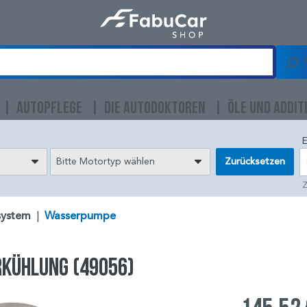
AUTOPFLEGE
DIE AUTODOKTOREN
ÖLE UND ADDIT
E
Bitte Motortyp wählen
Zurücksetzen
Z
system
|
Wasserpumpe
rkühlung (49056)