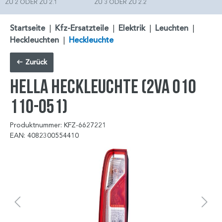
ZU 2 ODER ZU 2.1
ZU 3 ODER ZU 2.2
Startseite
|
Kfz-Ersatzteile
|
Elektrik
|
Leuchten
|
Heckleuchten
|
Heckleuchte
Zurück
HELLA Heckleuchte (2VA 010
110-051)
Produktnummer: KFZ-6627221
EAN: 4082300554410