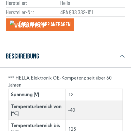
Hersteller:
Hella
Hersteller-Nr.:
4RA 933 332-151
Über WhatsApp anfragеn
Beschreibung
*** HELLA Elektronik OE-Kompetenz seit über 60
Jahren.
Spannung [V]
12
Temperaturbereich von
-40
[°C]
Temperaturbereich bis
125