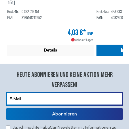
151)
Hrst.-Nr.:
0 332 019 151
Hrst.-Nr.:
4RA 933 791-
EAN:
3165141212952
EAN:
4082300693
4,03 €*
UVP
Nicht auf Lager
In 
Details
Heute abonnieren und keine aktion mehr
verpassen!
E-Mail
Abonnieren
Ja, ich möchte FabuCar Newsletter mit Informationen zu