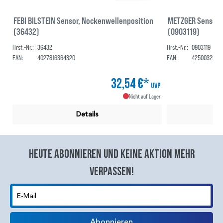
FEBI BILSTEIN Sensor, Nockenwellenposition
METZGER Sensor,
(36432)
(0903119)
Hrst.-Nr.:
36432
Hrst.-Nr.:
0903119
EAN:
4027816364320
EAN:
4250032526
32,54 €*
UVP
Nicht auf Lager
Details
Heute abonnieren und keine aktion mehr
verpassen!
E-Mail
Abonnieren