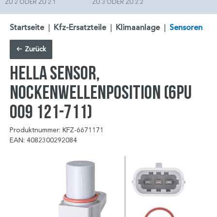
ZU 2 ODER ZU 2.1
ZU 3 ODER ZU 2.2
Startseite
|
Kfz-Ersatzteile
|
Klimaanlage
|
Sensoren
Zurück
HELLA Sensor,
Nockenwellenposition (6PU
009 121-711)
Produktnummer: KFZ-6671171
EAN: 4082300292084