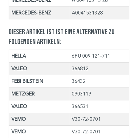
MERCEDES-BENZ
A 004 153 13 28
MERCEDES-BENZ
A0041531328
Dieser Artikel ist ist eine Alternative zu
folgenden Artikeln:
HELLA
6PU 009 121-711
VALEO
366812
FEBI BILSTEIN
36432
METZGER
0903119
VALEO
366531
VEMO
V30-72-0701
VEMO
V30-72-0701