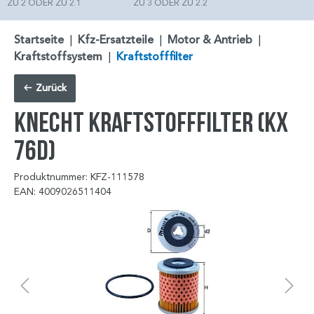
ZU 2 ODER ZU 2.1
ZU 3 ODER ZU 2.2
Startseite
|
Kfz-Ersatzteile
|
Motor & Antrieb
|
Kraftstoffsystem
|
Kraftstofffilter
Zurück
KNECHT Kraftstofffilter (KX
76D)
Produktnummer: KFZ-111578
EAN: 4009026511404