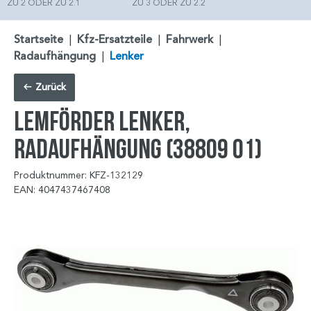
ZU 2 ODER ZU 2.1
ZU 3 ODER ZU 2.2
Startseite
|
Kfz-Ersatzteile
|
Fahrwerk
|
Radaufhängung
|
Lenker
Zurück
LEMFÖRDER Lenker,
Radaufhängung (38809 01)
Produktnummer: KFZ-132129
EAN: 4047437467408