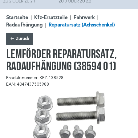
ZU 2 ODER ZU 2.1
ZU 3 ODER ZU 2.2
Startseite
|
Kfz-Ersatzteile
|
Fahrwerk
|
Radaufhängung
|
Reparatursatz (Achsschenkel)
Zurück
LEMFÖRDER Reparatursatz,
Radaufhängung (38594 01)
Produktnummer: KFZ-138528
EAN: 4047437505988