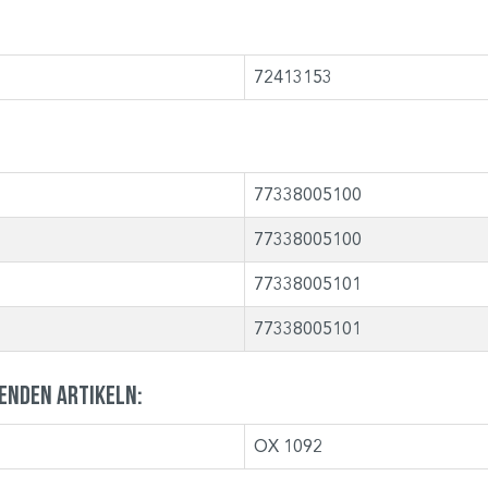
72413153
77338005100
77338005100
77338005101
77338005101
genden Artikeln:
OX 1092