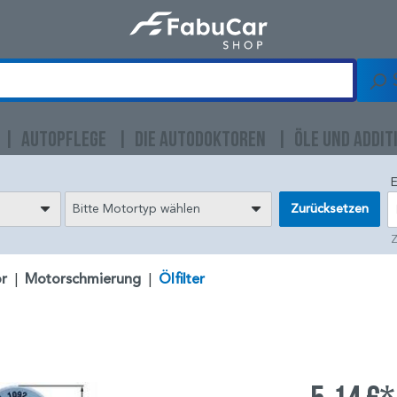
AUTOPFLEGE
DIE AUTODOKTOREN
ÖLE UND ADDIT
E
Bitte Motortyp wählen
Zurücksetzen
Z
r
|
Motorschmierung
|
Ölfilter