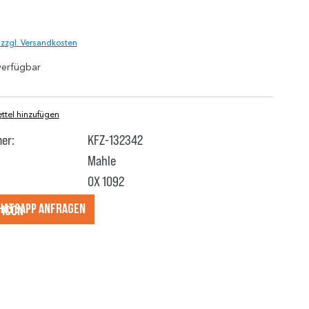
)
. zzgl. Versandkosten
verfügbar
tel hinzufügen
er:
KFZ-132342
Mahle
OX 1092
hatsApp anfragеn