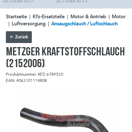
ZU 2 ODER ZU 2.1
ZU 3 ODER ZU 2.2
Startseite
|
Kfz-Ersatzteile
|
Motor & Antrieb
|
Motor
|
Luftversorgung
|
Ansaugschlauch / Luftschlauch
Zurück
METZGER Kraftstoffschlauch
(2152006)
Produktnummer: KFZ-6789530
EAN: 4062101114808