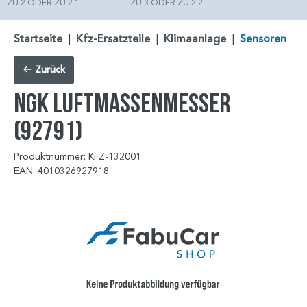
ZU 2 ODER ZU 2.1
ZU 3 ODER ZU 2.2
Startseite
|
Kfz-Ersatzteile
|
Klimaanlage
|
Sensoren
Zurück
NGK Luftmassenmesser
(92791)
Produktnummer: KFZ-132001
EAN: 4010326927918