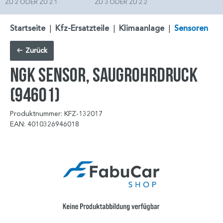
ZU 2 ODER ZU 2.1
ZU 3 ODER ZU 2.2
Startseite
|
Kfz-Ersatzteile
|
Klimaanlage
|
Sensoren
Zurück
NGK Sensor, Saugrohrdruck
(94601)
Produktnummer: KFZ-132017
EAN: 4010326946018