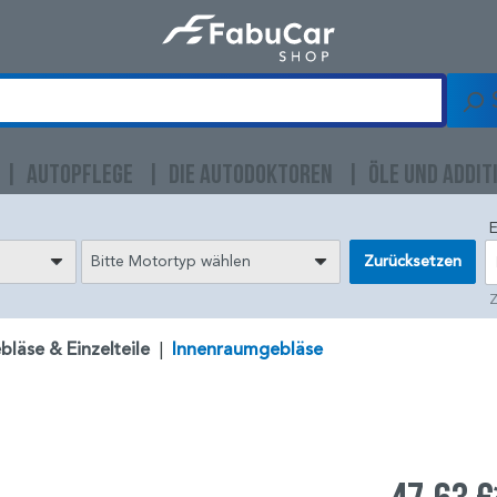
AUTOPFLEGE
DIE AUTODOKTOREN
ÖLE UND ADDIT
E
Bitte Motortyp wählen
Zurücksetzen
Z
bläse & Einzelteile
|
Innenraumgebläse