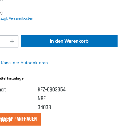
*
€)
. zzgl. Versandkosten
In den Warenkorb
tel hinzufügen
er:
KFZ-6903354
NRF
34038
hatsApp anfragеn