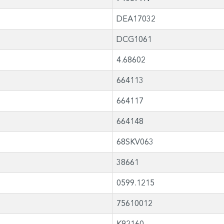
DEA17032
DCG1061
4.68602
664113
664117
664148
68SKV063
38661
0599.1215
75610012
K92160