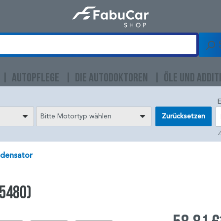
AUTOPFLEGE
DIE AUTODOKTOREN
ÖLE UND ADDIT
E
Bitte Motortyp wählen
Zurücksetzen
Z
densator
35480)