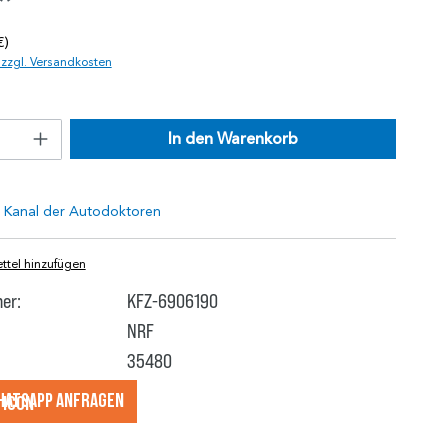
*
€)
. zzgl. Versandkosten
In den Warenkorb
tel hinzufügen
er:
KFZ-6906190
NRF
35480
hatsApp anfragеn