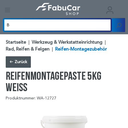
Startseite
|
Werkzeug & Werkstatteinrichtung
|
Rad, Reifen & Felgen
|
Reifen-Montagezubehör
Zurück
Reifenmontagepaste 5kg
weiß
Produktnummer: WA-12727