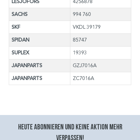
LESJÖFORS
4256878
SACHS
994 760
SKF
VKDL 39179
SPIDAN
85747
SUPLEX
19393
JAPANPARTS
GZJ7016A
JAPANPARTS
ZC7016A
Heute abonnieren und keine aktion mehr
verpassen!