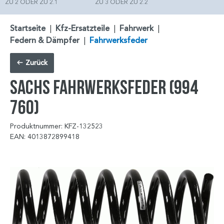
ZU 2 ODER ZU 2.1
ZU 3 ODER ZU 2.2
Startseite
|
Kfz-Ersatzteile
|
Fahrwerk
|
Federn & Dämpfer
|
Fahrwerksfeder
Zurück
SACHS Fahrwerksfeder (994
760)
Produktnummer: KFZ-132523
EAN: 4013872899418