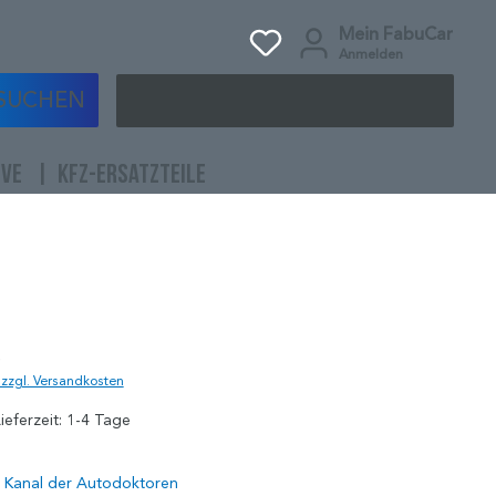
Mein FabuCar
Anmelden
SUCHEN
IVE
KFZ-ERSATZTEILE
)
. zzgl. Versandkosten
ieferzeit: 1-4 Tage