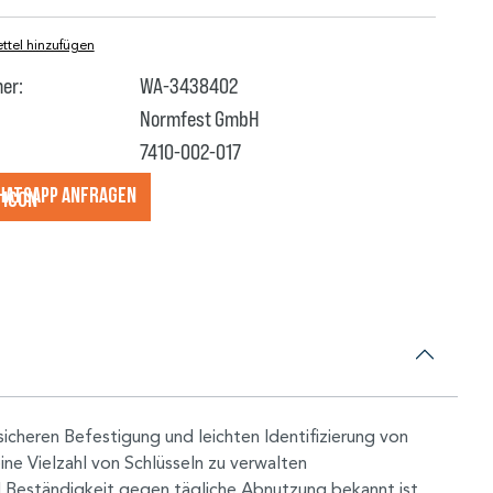
tel hinzufügen
er:
WA-3438402
Normfest GmbH
7410-002-017
hatsApp anfragеn
icheren Befestigung und leichten Identifizierung von
ine Vielzahl von Schlüsseln zu verwalten
d Beständigkeit gegen tägliche Abnutzung bekannt ist.