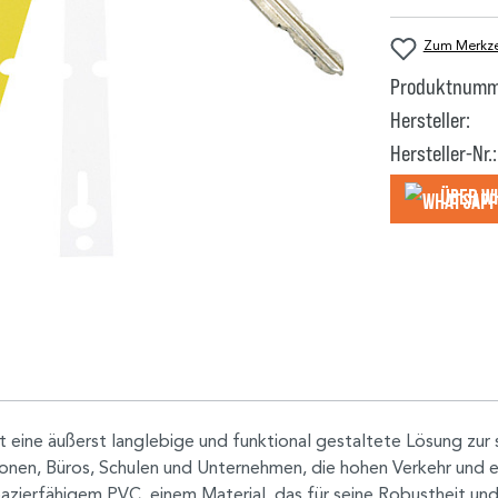
Zum Merkzet
Produktnumm
Hersteller:
Hersteller-Nr.:
Über W
eine äußerst langlebige und funktional gestaltete Lösung zur s
utionen, Büros, Schulen und Unternehmen, die hohen Verkehr und e
pazierfähigem PVC, einem Material, das für seine Robustheit un