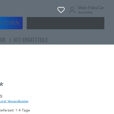
Mein FabuCar
Anmelden
SUCHEN
IVE
KFZ-ERSATZTEILE
*
€)
. zzgl. Versandkosten
ieferzeit: 1-4 Tage