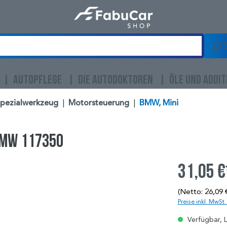
AUTOPFLEGE
DIE AUTODOKTOREN
ÖLE UND ADDIT
Spezialwerkzeug
|
Motorsteuerung
|
BMW, Mini
BMW 117350
31,05 €
(Netto: 26,09 
Preise inkl. MwSt
Verfügbar, L