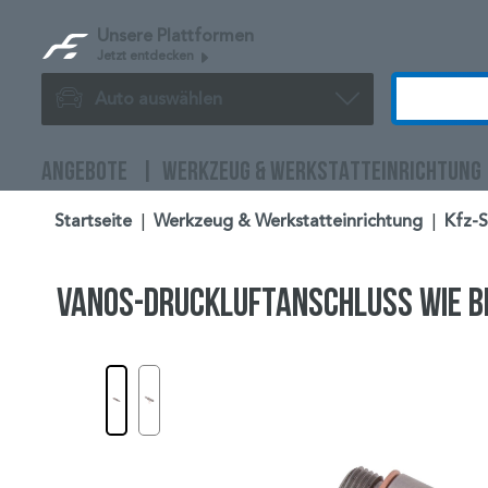
Unsere Plattformen
Jetzt entdecken
Auto auswählen
ANGEBOTE
WERKZEUG & WERKSTATTEINRICHTUNG
Startseite
|
Werkzeug & Werkstatteinrichtung
|
Kfz-
Vanos-Druckluftanschluss wie 