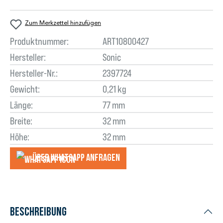
Zum Merkzettel hinzufügen
Produktnummer:
ART10800427
Hersteller:
Sonic
Hersteller-Nr.:
2397724
Gewicht:
0,21 kg
Länge:
77 mm
Breite:
32 mm
Höhe:
32 mm
Über WhatsApp anfragеn
Beschreibung