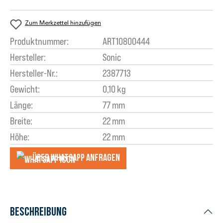
Zum Merkzettel hinzufügen
Produktnummer:
ART10800444
Hersteller:
Sonic
Hersteller-Nr.:
2387713
Gewicht:
0,10 kg
Länge:
77 mm
Breite:
22 mm
Höhe:
22 mm
Über WhatsApp anfragеn
Beschreibung