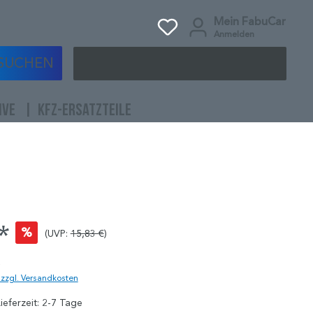
Mein FabuCar
Anmelden
SUCHEN
IVE
KFZ-ERSATZTEILE
*
%
(UVP:
15,83 €
)
)
. zzgl. Versandkosten
ieferzeit: 2-7 Tage