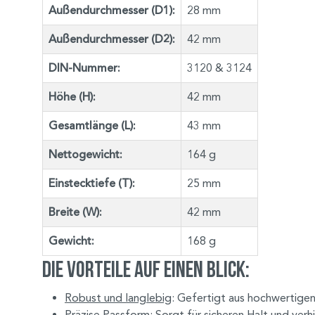
Außendurchmesser (D1):
28 mm
Außendurchmesser (D2):
42 mm
DIN-Nummer:
3120 & 3124
Höhe (H):
42 mm
Gesamtlänge (L):
43 mm
Nettogewicht:
164 g
Einstecktiefe (T):
25 mm
Breite (W):
42 mm
Gewicht:
168 g
Die Vorteile auf einen Blick:
Robust und langlebig
: Gefertigt aus hochwertigen
Präzise Passform
: Sorgt für sicheren Halt und ve