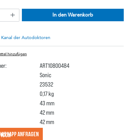
In den Warenkorb
tel hinzufügen
er:
ART10800484
Sonic
23532
0,17 kg
43 mm
42 mm
42 mm
hatsApp anfragеn