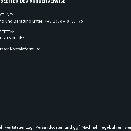
szeiten des Kundenservice
TLINE:
ng und Beratung unter:
+49 2336 – 8193175
EITEN:
0 - 16:00 Uhr
unser
Kontaktformular
Mehrwertsteuer zzgl.
Versandkosten
und ggf. Nachnahmegebühren, wen