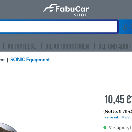
AUTOPFLEGE
DIE AUTODOKTOREN
ÖLE UND ADDIT
en
|
SONIC Equipment
10,45 €
(Netto: 8,78 €
Preise inkl. MwSt
Verfügbar, L