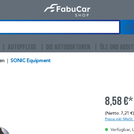
AUTOPFLEGE
DIE AUTODOKTOREN
ÖLE UND ADDIT
en
|
SONIC Equipment
8,58 €*
(Netto: 7,21 €
Preise inkl. MwSt
Verfügbar, L