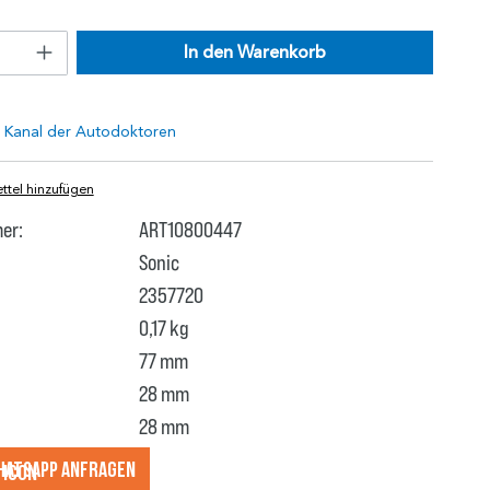
In den Warenkorb
tel hinzufügen
er:
ART10800447
Sonic
2357720
0,17 kg
77 mm
28 mm
28 mm
hatsApp anfragеn