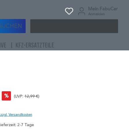
Mein FabuCar
Anmelden
SUCHEN
IVE
KFZ-ERSATZTEILE
%
(UVP:
12,99 €
)
)
. zzgl. Versandkosten
ieferzeit: 2-7 Tage