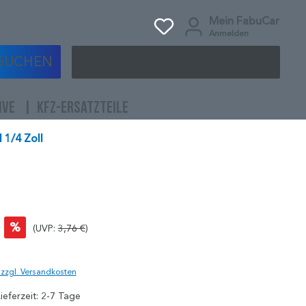
Mein FabuCar
Anmelden
SUCHEN
IVE
KFZ-ERSATZTEILE
 1/4 Zoll
%
(UVP:
3,76 €
)
)
. zzgl. Versandkosten
ieferzeit: 2-7 Tage