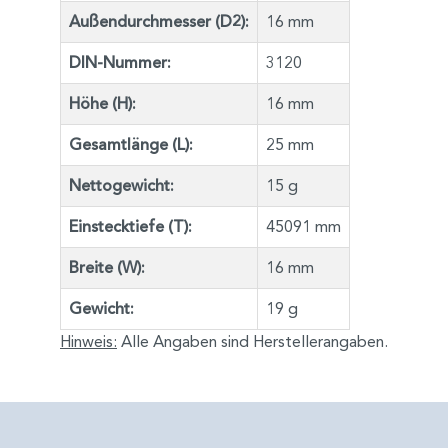
Außendurchmesser (D2):
16 mm
DIN-Nummer:
3120
Höhe (H):
16 mm
Gesamtlänge (L):
25 mm
Nettogewicht:
15 g
Einstecktiefe (T):
45091 mm
Breite (W):
16 mm
Gewicht:
19 g
Hinweis:
Alle Angaben sind Herstellerangaben.