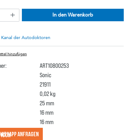
In den Warenkorb
tel hinzufügen
er:
ART10800253
Sonic
21911
0,02 kg
25 mm
16 mm
16 mm
hatsApp anfragеn