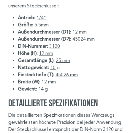
unserem Steckschlüssel:
Antrieb:
1/4''
Größe:
5.5mm
Außendurchmesser (D1):
12 mm
Außendurchmesser (D2):
45024 mm
DIN-Nummer:
3120
Höhe (H):
12 mm
Gesamtlänge (L):
25 mm
Nettogewicht:
10 g
Einstecktiefe (T):
45026 mm
Breite (W):
12 mm
Gewicht:
14 g
Detaillierte Spezifikationen
Die detaillierten Spezifikationen dieses Werkzeugs
gewährleisten höchste Präzision bei jeder Anwendung.
Der Steckschlüssel entspricht der DIN-Norm 3120 und