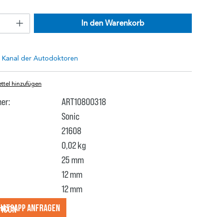
In den Warenkorb
tel hinzufügen
er:
ART10800318
Sonic
21608
0,02 kg
25 mm
12 mm
12 mm
hatsApp anfragеn