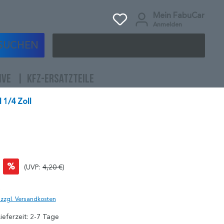
Mein FabuCar
Anmelden
SUCHEN
IVE
KFZ-ERSATZTEILE
 1/4 Zoll
%
(UVP:
4,20 €
)
)
. zzgl. Versandkosten
ieferzeit: 2-7 Tage