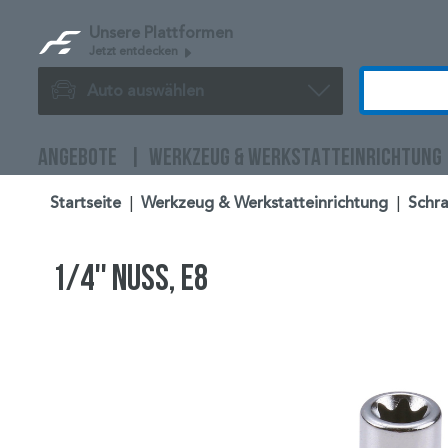
Unsere Plattformen
Jetzt entdecken
Auto auswählen
ANGEBOTE
WERKZEUG & WERKSTATTEINRICHTUNG
Startseite
|
Werkzeug & Werkstatteinrichtung
|
Schra
1/4'' Nuss, E8