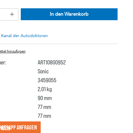
In den Warenkorb
tel hinzufügen
er:
ART10800952
Sonic
3459055
2,01 kg
90 mm
77 mm
77 mm
hatsApp anfragеn