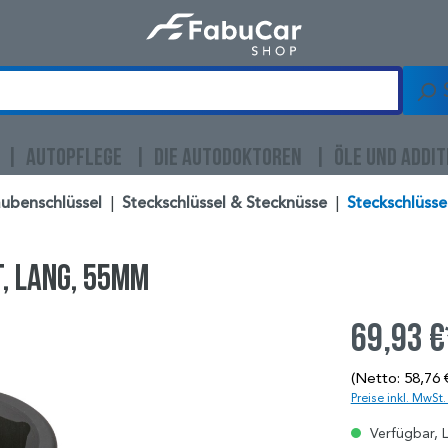
AUTOPFLEGE
DIE AUTODOKTOREN
ÖLE UND ADDIT
ubenschlüssel
|
Steckschlüssel & Stecknüsse
|
Steckschlüssel
t, lang, 55mm
69,93 €
(Netto: 58,76 
Preise inkl. MwSt
Verfügbar, L