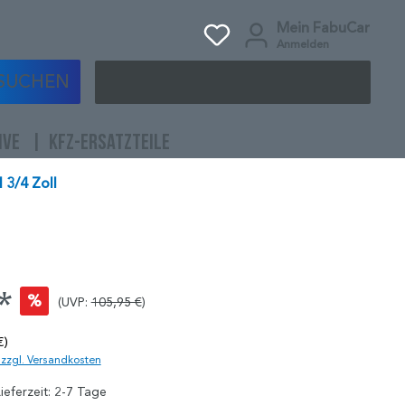
Mein FabuCar
Anmelden
SUCHEN
IVE
KFZ-ERSATZTEILE
 3/4 Zoll
*
%
(UVP:
105,95 €
)
€)
. zzgl. Versandkosten
ieferzeit: 2-7 Tage