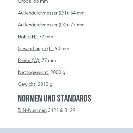
Größe:
55 mm
Außendurchmesser (D1):
54 mm
Außendurchmesser (D2):
77 mm
Höhe (H):
77 mm
Gesamtlänge (L):
90 mm
Breite (W):
77 mm
Nettogewicht:
2000 g
Gewicht:
2010 g
Normen und Standards
DIN-Nummer:
3121 & 3129