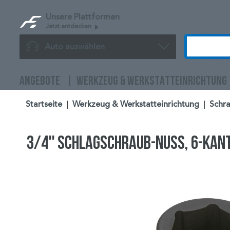
Unsere Plattformen
Jetzt entdecken
Auto auswählen
ANGEBOTE
WERKZEUG & WERKSTATTEINRICHTUNG
Startseite
|
Werkzeug & Werkstatteinrichtung
|
Schra
3/4'' Schlagschraub-Nuss, 6-kan