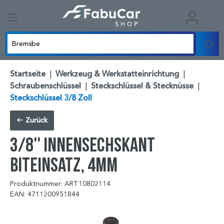
Startseite
|
Werkzeug & Werkstatteinrichtung
|
Schraubenschlüssel
|
Steckschlüssel & Stecknüsse
|
Steckschlüssel 3/8 Zoll
Zurück
3/8'' Innensechskant
Biteinsatz, 4mm
Produktnummer: ART10802114
EAN: 4711200951844