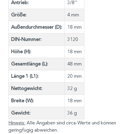
Antrieb:
3/8''
Größe:
4 mm
Außendurchmesser (D):
18 mm
DIN-Nummer:
3120
Höhe (H):
18 mm
Gesamtlänge (L):
48 mm
Länge 1 (L1):
20 mm
Nettogewicht:
32 g
Breite (W):
18 mm
Gewicht:
36 g
Hinweis:
Alle Angaben sind circa-Werte und können
geringfügig abweichen.