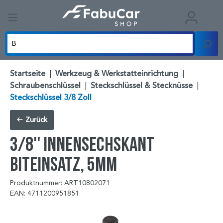
Startseite
|
Werkzeug & Werkstatteinrichtung
|
Schraubenschlüssel
|
Steckschlüssel & Stecknüsse
|
Steckschlüssel 3/8 Zoll
Zurück
3/8'' Innensechskant
Biteinsatz, 5mm
Produktnummer: ART10802071
EAN: 4711200951851