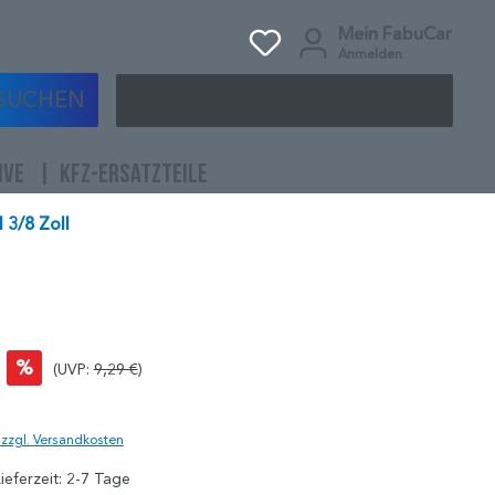
Mein FabuCar
Anmelden
SUCHEN
IVE
KFZ-ERSATZTEILE
 3/8 Zoll
%
(UVP:
9,29 €
)
)
. zzgl. Versandkosten
ieferzeit: 2-7 Tage