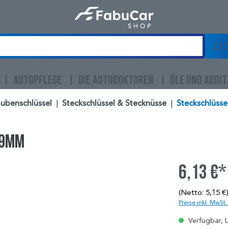
AUTOPFLEGE
DIE AUTODOKTOREN
ÖLE UND ADDIT
ubenschlüssel
|
Steckschlüssel & Stecknüsse
|
Steckschlüssel
 9mm
6,13 €*
(Netto: 5,15 €
Preise inkl. MwSt
Verfügbar, L