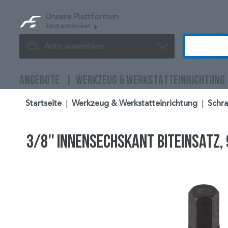
Unsere Plattformen
Jetzt entdecken
Auto auswählen
ANGEBOTE
WERKZEUG & WERKSTATTEINRICHTUNG
Startseite
|
Werkzeug & Werkstatteinrichtung
|
Schra
3/8'' Innensechskant Biteinsatz,