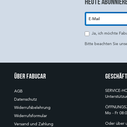
Heute abonniere
E-Mail
Ja, ich möchte Fab
Bitte beachten Sie uns
Über Fabucar
Geschäft
SERVICE-HO
AGB
Unterstützu
Datenschutz
ÖFFNUNGSZ
Widerrufsbelehrung
Mo - Fr 08:0
Widerrufsformular
Oder über 
Versand und Zahlung