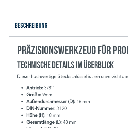
Beschreibung
Präzisionswerkzeug für Pro
Technische Details im Überblick
Dieser hochwertige Steckschlüssel ist ein unverzichtba
Antrieb:
3/8''
Größe:
9mm
Außendurchmesser (D):
18 mm
DIN-Nummer:
3120
Höhe (H):
18 mm
Gesamtlänge (L):
48 mm