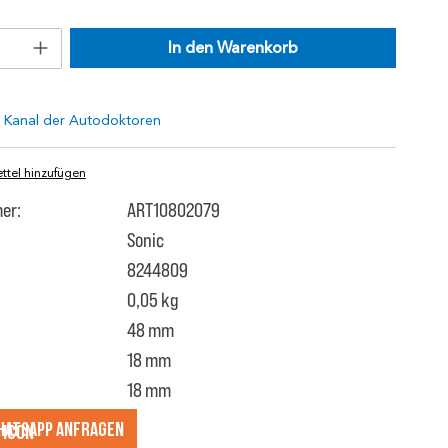
In den Warenkorb
tel hinzufügen
er:
ART10802079
Sonic
8244809
0,05 kg
48 mm
18 mm
18 mm
hatsApp anfragеn