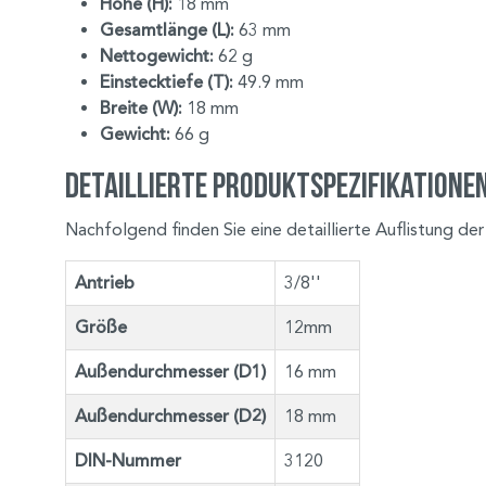
Höhe (H):
18 mm
Gesamtlänge (L):
63 mm
Nettogewicht:
62 g
Einstecktiefe (T):
49.9 mm
Breite (W):
18 mm
Gewicht:
66 g
Detaillierte Produktspezifikationen
Nachfolgend finden Sie eine detaillierte Auflistung de
Antrieb
3/8''
Größe
12mm
Außendurchmesser (D1)
16 mm
Außendurchmesser (D2)
18 mm
DIN-Nummer
3120