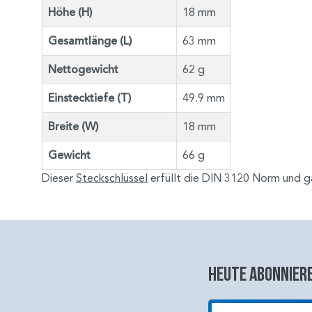
Höhe (H)
18 mm
Gesamtlänge (L)
63 mm
Nettogewicht
62 g
Einstecktiefe (T)
49.9 mm
Breite (W)
18 mm
Gewicht
66 g
Dieser
Steckschlüssel
erfüllt die DIN 3120 Norm und gar
Heute abonniere