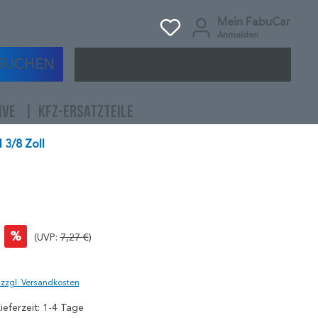
Mein FabuCar
Anmelden
SUCHEN
IVE
KFZ-ERSATZTEILE
 3/8 Zoll
%
(UVP:
7,27 €
)
)
. zzgl. Versandkosten
ieferzeit: 1-4 Tage