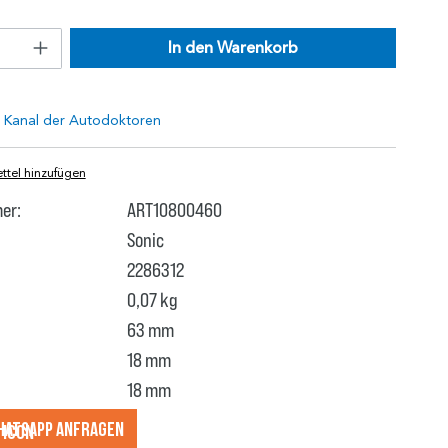
In den Warenkorb
tel hinzufügen
er:
ART10800460
Sonic
2286312
0,07 kg
63 mm
18 mm
18 mm
hatsApp anfragеn