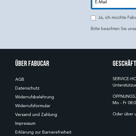
E-Mail
Ja, ich möchte Fab
Bitte beachten Sie uns
Über Fabucar
Geschäft
SERVICE-HO
AGB
Unterstützu
Datenschutz
ÖFFNUNGSZ
Widerrufsbelehrung
Mo - Fr 08:0
Widerrufsformular
Oder über 
Versand und Zahlung
Impressum
Erklärung zur Barrierefreiheit