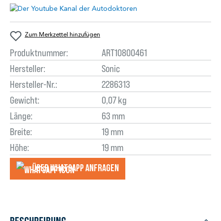
Zum Merkzettel hinzufügen
Produktnummer:
ART10800461
Hersteller:
Sonic
Hersteller-Nr.:
2286313
Gewicht:
0,07 kg
Länge:
63 mm
Breite:
19 mm
Höhe:
19 mm
Über WhatsApp anfragеn