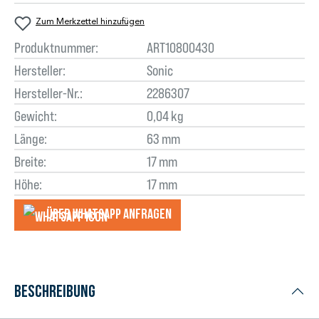
Zum Merkzettel hinzufügen
Produktnummer:
ART10800430
Hersteller:
Sonic
Hersteller-Nr.:
2286307
Gewicht:
0,04 kg
Länge:
63 mm
Breite:
17 mm
Höhe:
17 mm
Über WhatsApp anfragеn
Beschreibung