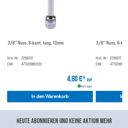
3/8'' Nuss, 6-kant, lang, 13mm
3/8'' Nuss, 6-kan
Hrst.-Nr.:
2256313
Hrst.-Nr.:
2256317
EAN:
4711200951332
EAN:
47112009513
4,80 €*
UVP
Auf Lager
In den Warenkorb
In 
Heute abonnieren und keine aktion mehr