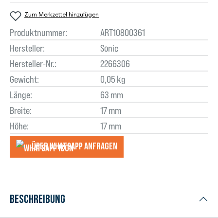
Zum Merkzettel hinzufügen
Produktnummer:
ART10800361
Hersteller:
Sonic
Hersteller-Nr.:
2266306
Gewicht:
0,05 kg
Länge:
63 mm
Breite:
17 mm
Höhe:
17 mm
Über WhatsApp anfragеn
Beschreibung