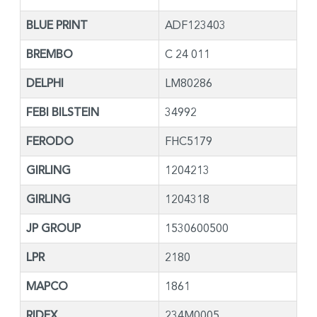
BLUE PRINT
ADF123403
BREMBO
C 24 011
DELPHI
LM80286
FEBI BILSTEIN
34992
FERODO
FHC5179
GIRLING
1204213
GIRLING
1204318
JP GROUP
1530600500
LPR
2180
MAPCO
1861
RIDEX
234M0005