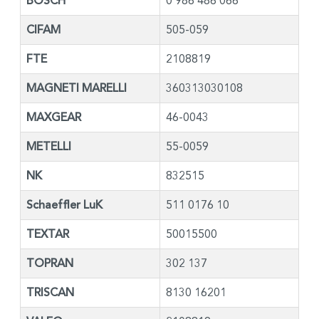
BOSCH
0 986 486 066
CIFAM
505-059
FTE
2108819
MAGNETI MARELLI
360313030108
MAXGEAR
46-0043
METELLI
55-0059
NK
832515
Schaeffler LuK
511 0176 10
TEXTAR
50015500
TOPRAN
302 137
TRISCAN
8130 16201