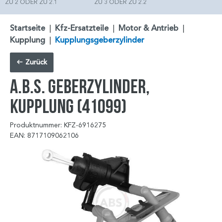
ZU 2 ODER ZU 2.1
ZU 3 ODER ZU 2.2
Startseite
|
Kfz-Ersatzteile
|
Motor & Antrieb
|
Kupplung
|
Kupplungsgeberzylinder
Zurück
A.B.S. Geberzylinder,
Kupplung (41099)
Produktnummer: KFZ-6916275
EAN: 8717109062106