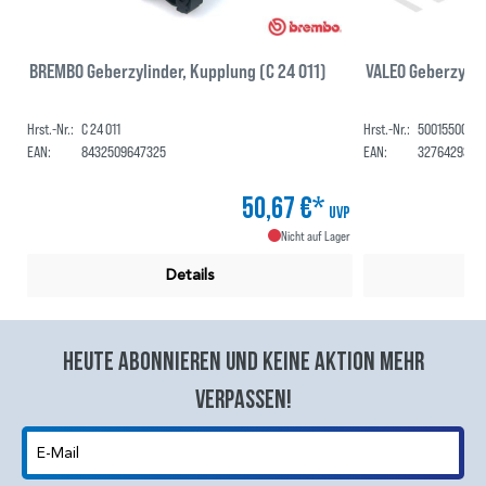
BREMBO Geberzylinder, Kupplung (C 24 011)
VALEO Geberzylin
Hrst.-Nr.:
C 24 011
Hrst.-Nr.:
50015500
EAN:
8432509647325
EAN:
3276429354
50,67 €*
UVP
Nicht auf Lager
Details
Heute abonnieren und keine aktion mehr
verpassen!