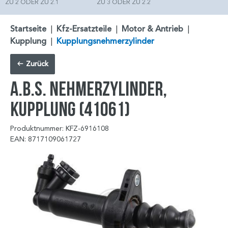
ZU 2 ODER ZU 2.1
ZU 3 ODER ZU 2.2
Startseite
|
Kfz-Ersatzteile
|
Motor & Antrieb
|
Kupplung
|
Kupplungsnehmerzylinder
Zurück
A.B.S. Nehmerzylinder,
Kupplung (41061)
Produktnummer: KFZ-6916108
EAN: 8717109061727