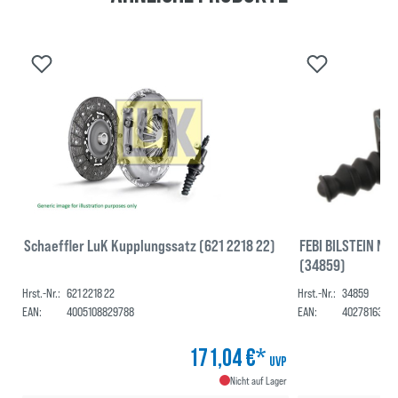
Schaeffler LuK Kupplungssatz (621 2218 22)
FEBI BILSTEIN Ne
(34859)
Hrst.-Nr.:
621 2218 22
Hrst.-Nr.:
34859
EAN:
4005108829788
EAN:
4027816348
171,04 €*
UVP
Nicht auf Lager