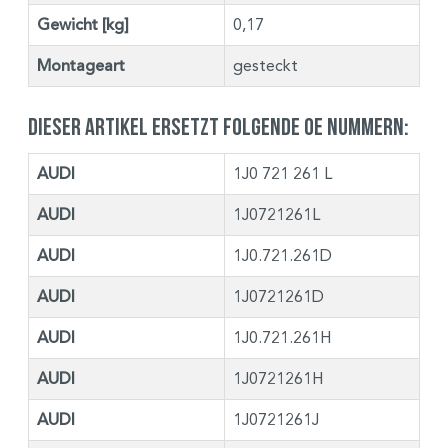
Gewicht [kg]
0,17
Montageart
gesteckt
Dieser Artikel ersetzt folgende OE Nummern:
AUDI
1J0 721 261 L
AUDI
1J0721261L
AUDI
1J0.721.261D
AUDI
1J0721261D
AUDI
1J0.721.261H
AUDI
1J0721261H
AUDI
1J0721261J