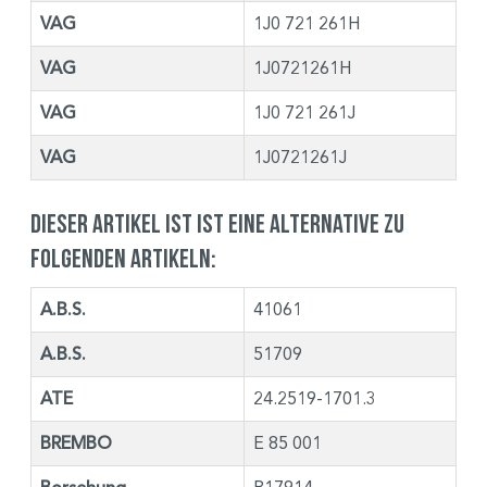
VAG
1J0 721 261H
VAG
1J0721261H
VAG
1J0 721 261J
VAG
1J0721261J
Dieser Artikel ist ist eine Alternative zu
folgenden Artikeln:
A.B.S.
41061
A.B.S.
51709
ATE
24.2519-1701.3
BREMBO
E 85 001