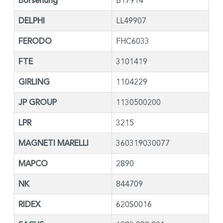
Borsehung
B17914
DELPHI
LL49907
FERODO
FHC6033
FTE
3101419
GIRLING
1104229
JP GROUP
1130500200
LPR
3215
MAGNETI MARELLI
360319030077
MAPCO
2890
NK
844709
RIDEX
620S0016