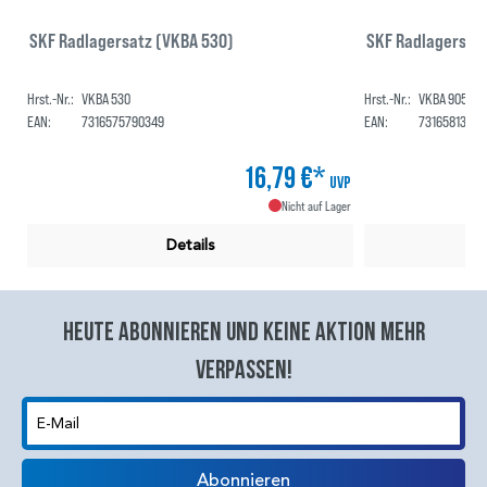
SKF Radlagersatz (VKBA 530)
SKF Radlagersatz
Hrst.-Nr.:
VKBA 530
Hrst.-Nr.:
VKBA 9051 CL
EAN:
7316575790349
EAN:
73165813874
16,79 €*
UVP
Nicht auf Lager
Details
Heute abonnieren und keine aktion mehr
verpassen!
E-Mail
Abonnieren