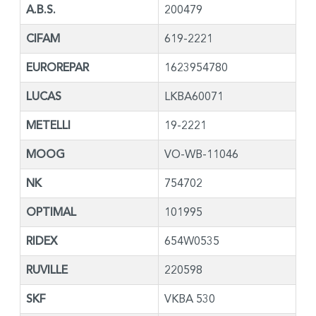
A.B.S.
200479
CIFAM
619-2221
EUROREPAR
1623954780
LUCAS
LKBA60071
METELLI
19-2221
MOOG
VO-WB-11046
NK
754702
OPTIMAL
101995
RIDEX
654W0535
RUVILLE
220598
SKF
VKBA 530