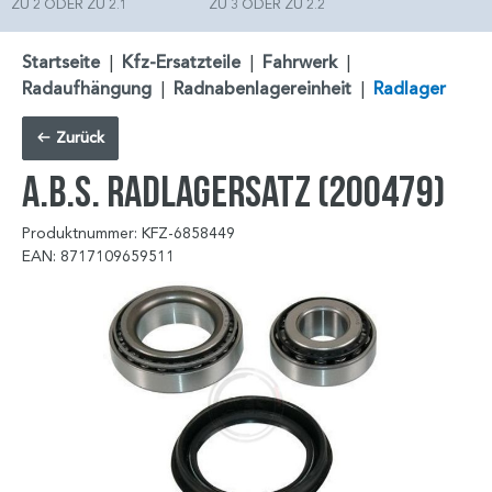
ZU 2 ODER ZU 2.1
ZU 3 ODER ZU 2.2
Startseite
|
Kfz-Ersatzteile
|
Fahrwerk
|
Radaufhängung
|
Radnabenlagereinheit
|
Radlager
Zurück
A.B.S. Radlagersatz (200479)
Produktnummer: KFZ-6858449
EAN: 8717109659511