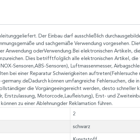
itunggeliefert. Der Einbau darf ausschließlich durchausgebil
estimmungsgemäße und sachgemäße Verwendung vorgesehen. DieG
Anwendung oderVerwendung.Bei elektronischen Artikeln, die Feh
zureichen. Dies betrifftfolglich alle elektronischen Artikel, 
B. NOX-Sensoren,ABS-Sensoren), Luftmassenmesser, Airbagschlei
bei einer Reparatur Schwierigkeiten auftreten(Fehlersuche ma
c-germany.deDadurch
können umfangreiche Fehlersuchen, die in
ollständiger die Vorgängeeingereicht werden, desto schneller 
, Erstzulassung, Motorcode,Laufleistung), Erst- und Zweiteinb
n können zu einer Ablehnungder Reklamation führen.
2
schwarz
Kunststoff