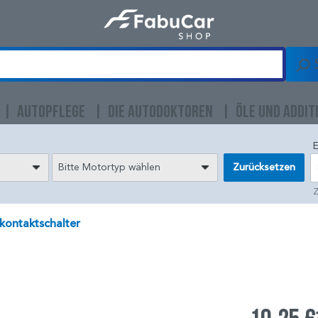
AUTOPFLEGE
DIE AUTODOKTOREN
ÖLE UND ADDIT
E
Bitte Motortyp wählen
Zurücksetzen
Z
kontaktschalter
)