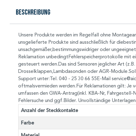
Beschreibung
Unsere Produkte werden im Regelfall ohne Montageanle
unsgelieferte Produkte sind ausschließlich für dieb
unsachgemäßer,bestimmungswidriger oder ungeeigneter 
Reklamation unbedingtFehlerspeicherprotokolle mit ein
gesteuert werden.Das sind Sensoren jeglicher Art (z.
Drosselklappen,Lambdasonden oder AGR-Module.Sollten 
Support unter:Tel. 040 - 25 30 66 55E-Mail
service@ai
oftmalsvermieden werden.Für Reklamationen gilt: Je v
umfassen den GWA-Antrag(inkl. KBA-Nr, Fahrgestell-Nr
Fehlersuche und ggf.Bilder. Unvollständige Unterlage
Anzahl der Steckkontakte
Farbe
Material