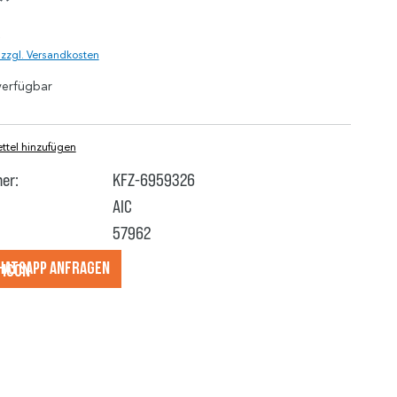
*
)
. zzgl. Versandkosten
verfügbar
tel hinzufügen
er:
KFZ-6959326
AIC
57962
hatsApp anfragеn