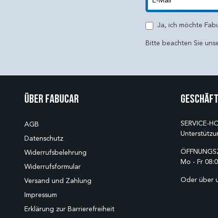
E-Mail
Ja, ich möchte Fab
Bitte beachten Sie uns
Über Fabucar
Geschäft
SERVICE-HO
AGB
Unterstützu
Datenschutz
ÖFFNUNGSZ
Widerrufsbelehrung
Mo - Fr 08:0
Widerrufsformular
Oder über 
Versand und Zahlung
Impressum
Erklärung zur Barrierefreiheit