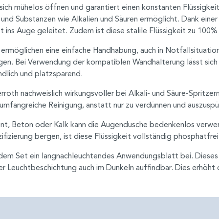
t sich mühelos öffnen und garantiert einen konstanten Flüssigkei
 und Substanzen wie Alkalien und Säuren ermöglicht. Dank einer
t ins Auge geleitet. Zudem ist diese stalile Flüssigkeit zu 100%
e ermöglichen eine einfache Handhabung, auch in Notfallsituatio
en. Bei Verwendung der kompatiblen Wandhalterung lässt sich d
ndlich und platzsparend.
rroth nachweislich wirkungsvoller bei Alkali- und Säure-Spritzer
 umfangreiche Reinigung, anstatt nur zu verdünnen und auszuspü
ment, Beton oder Kalk kann die Augendusche bedenkenlos verw
ifizierung bergen, ist diese Flüssigkeit vollständig phosphatfrei
edem Set ein langnachleuchtendes Anwendungsblatt bei. Dieses Sc
r Leuchtbeschichtung auch im Dunkeln auffindbar. Dies erhöht 