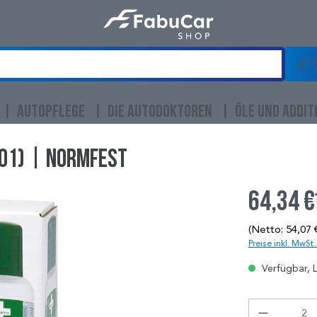
AUTOPFLEGE
DIE AUTODOKTOREN
ÖLE UND ADDIT
01) | NORMFEST
64,34 €
(Netto: 54,07 
Preise inkl. MwSt
Verfügbar, L