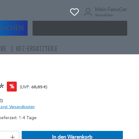
Mein FabuCar
Anmelden
SUCHEN
IVE
KFZ-ERSATZTEILE
*
%
(UVP:
68,85 €
)
€)
. zzgl. Versandkosten
ieferzeit: 1-4 Tage
In den Warenkorb