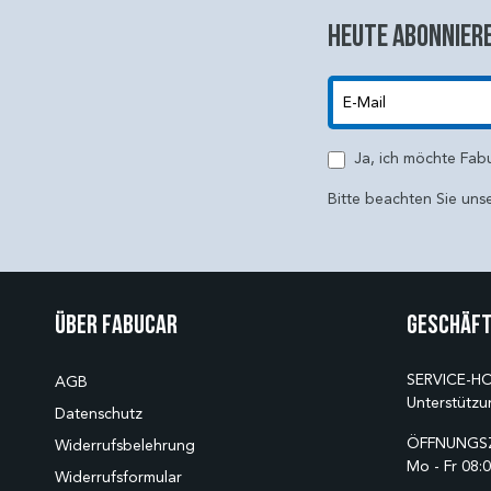
Heute abonniere
E-Mail
Ja, ich möchte Fab
Bitte beachten Sie uns
Über Fabucar
Geschäft
SERVICE-HO
AGB
Unterstützu
Datenschutz
ÖFFNUNGSZ
Widerrufsbelehrung
Mo - Fr 08:0
Widerrufsformular