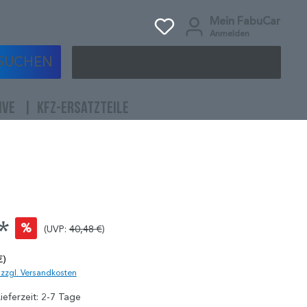
Mein FabuCar
Anmelden
SUCHEN
IVE
KFZ-ERSATZTEILE
*
%
(UVP:
40,48 €
)
€)
. zzgl. Versandkosten
ieferzeit: 2-7 Tage