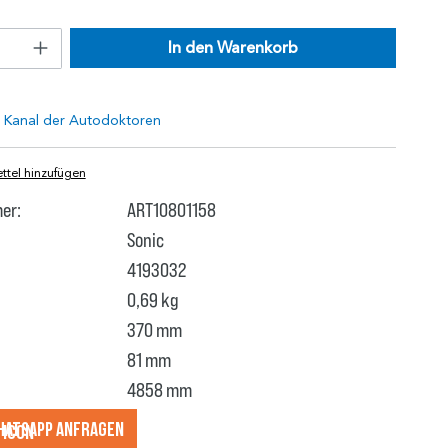
In den Warenkorb
tel hinzufügen
er:
ART10801158
Sonic
4193032
0,69 kg
370 mm
81 mm
4858 mm
hatsApp anfragеn