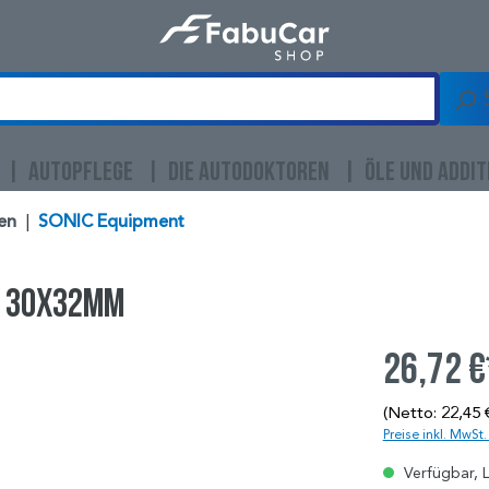
AUTOPFLEGE
DIE AUTODOKTOREN
ÖLE UND ADDIT
en
|
SONIC Equipment
, 30x32mm
26,72 €
(Netto: 22,45 
Preise inkl. MwSt
Verfügbar, L