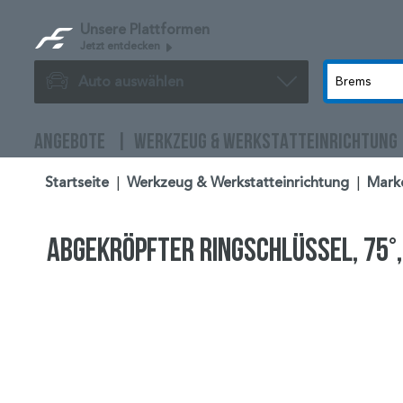
Unsere Plattformen
Jetzt entdecken
Auto auswählen
ANGEBOTE
WERKZEUG & WERKSTATTEINRICHTUNG
Startseite
|
Werkzeug & Werkstatteinrichtung
|
Mark
Abgekröpfter Ringschlüssel, 75°