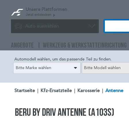
Unsere Plattformen
Jetzt entdecken
Auto auswählen
ANGEBOTE
WERKZEUG & WERKSTATTEINRICHTUNG
Automodell wählen, um das passende Teil zu finden.
Bitte Marke wählen
Bitte Modell wählen
Startseite
|
Kfz-Ersatzteile
|
Karosserie
|
Antenne
BERU by DRiV Antenne (A103S)