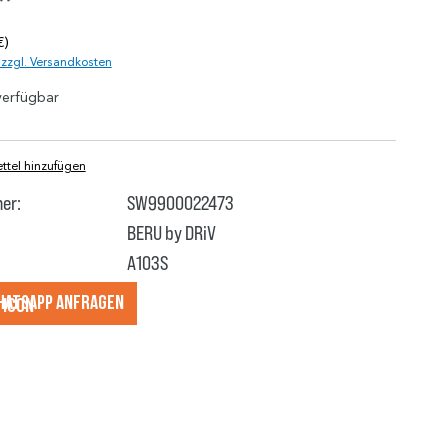
*
€)
. zzgl. Versandkosten
verfügbar
tel hinzufügen
er:
SW9900022473
BERU by DRiV
A103S
hatsApp anfragеn