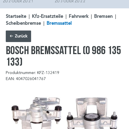
ZU 2 ODER ZU 2.1
ZU 3 ODER ZU 2.2
Startseite
|
Kfz-Ersatzteile
|
Fahrwerk
|
Bremsen
|
Scheibenbremse
|
Bremssattel
Zurück
BOSCH Bremssattel (0 986 135
133)
Produktnummer: KFZ-132419
EAN: 4047026041767