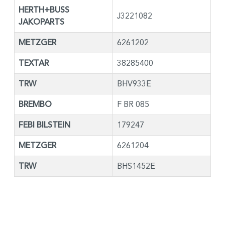
HERTH+BUSS
J3221082
JAKOPARTS
METZGER
6261202
TEXTAR
38285400
TRW
BHV933E
BREMBO
F BR 085
FEBI BILSTEIN
179247
METZGER
6261204
TRW
BHS1452E