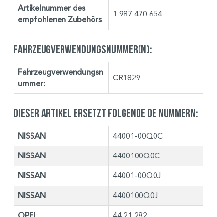
Artikelnummer des
1 987 470 654
empfohlenen Zubehörs
Fahrzeugverwendungsnummer(n):
Fahrzeugverwendungsn
CR1829
ummer:
Dieser Artikel ersetzt folgende OE Nummern:
NISSAN
44001-00Q0C
NISSAN
4400100Q0C
NISSAN
44001-00Q0J
NISSAN
4400100Q0J
OPEL
44 21 282