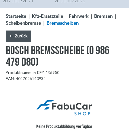
ZU 2 ODER ZU 2.1
ZU 3 ODER ZU 2.2
Startseite
|
Kfz-Ersatzteile
|
Fahrwerk
|
Bremsen
|
Scheibenbremse
|
Bremsscheiben
Zurück
BOSCH Bremsscheibe (0 986
479 D80)
Produktnummer: KFZ-136950
EAN: 4047026140934