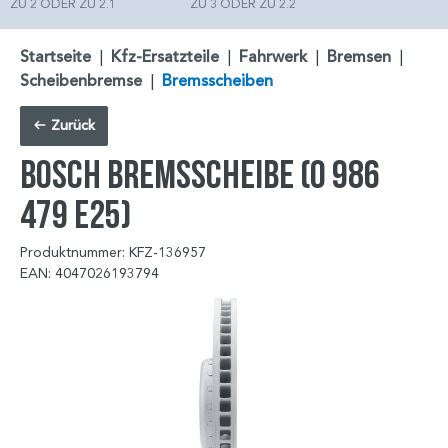
ZU 2 ODER ZU 2.1
ZU 3 ODER ZU 2.2
Startseite
|
Kfz-Ersatzteile
|
Fahrwerk
|
Bremsen
|
Scheibenbremse
|
Bremsscheiben
Zurück
BOSCH Bremsscheibe (0 986
479 E25)
Produktnummer: KFZ-136957
EAN: 4047026193794