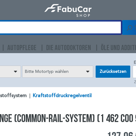
AUTOPFLEGE
DIE AUTODOKTOREN
ÖLE UND ADDIT
E
Bitte Motortyp wählen
Zurücksetzen
Z
tstoffsystem
|
Kraftstoffdruckregelventil
nge (Common-Rail-System) (1 462 C00 