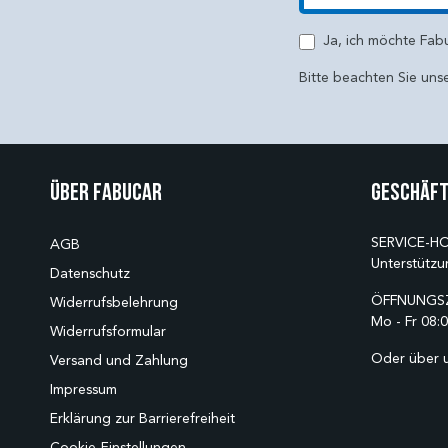
E-Mail
Ja, ich möchte Fab
Bitte beachten Sie uns
Über Fabucar
Geschäft
SERVICE-HO
AGB
Unterstützu
Datenschutz
ÖFFNUNGSZ
Widerrufsbelehrung
Mo - Fr 08:0
Widerrufsformular
Oder über 
Versand und Zahlung
Impressum
Erklärung zur Barrierefreiheit
Cookie-Einstellungen