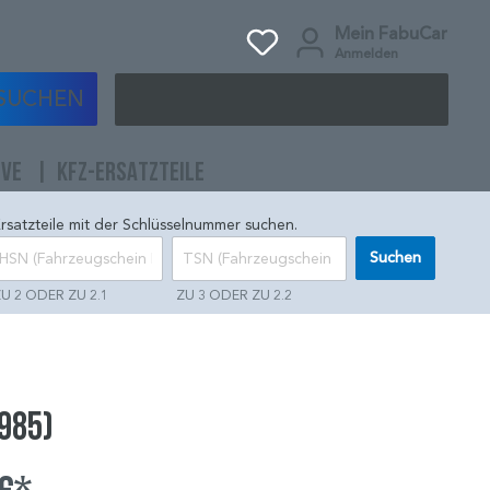
Mein FabuCar
Anmelden
SUCHEN
IVE
KFZ-ERSATZTEILE
rsatzteile mit der Schlüsselnummer suchen.
Suchen
U 2 ODER ZU 2.1
ZU 3 ODER ZU 2.2
985)