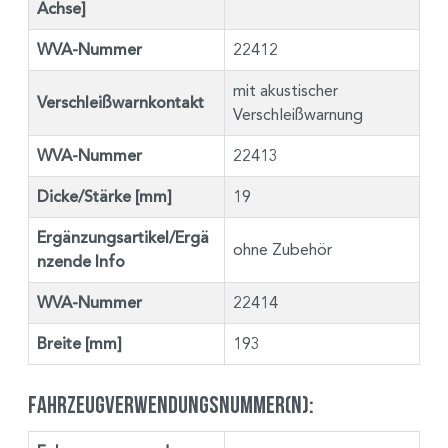
Achse]
WVA-Nummer
22412
mit akustischer
Verschleißwarnkontakt
Verschleißwarnung
WVA-Nummer
22413
Dicke/Stärke [mm]
19
Ergänzungsartikel/Ergä
ohne Zubehör
nzende Info
WVA-Nummer
22414
Breite [mm]
193
Fahrzeugverwendungsnummer(n):