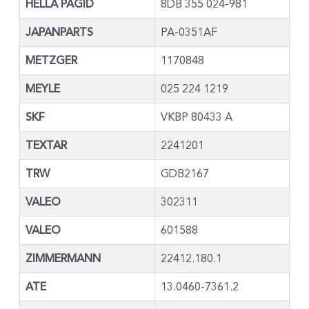
HELLA PAGID
8DB 355 024-981
JAPANPARTS
PA-0351AF
METZGER
1170848
MEYLE
025 224 1219
SKF
VKBP 80433 A
TEXTAR
2241201
TRW
GDB2167
VALEO
302311
VALEO
601588
ZIMMERMANN
22412.180.1
ATE
13.0460-7361.2