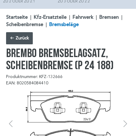
ZU 2 ODER ZU 2.1
ZU 3 ODER ZU 2.2
Startseite
|
Kfz-Ersatzteile
|
Fahrwerk
|
Bremsen
|
Scheibenbremse
|
Bremsbeläge
Zurück
BREMBO Bremsbelagsatz,
Scheibenbremse (P 24 188)
Produktnummer: KFZ-132666
EAN: 8020584084410