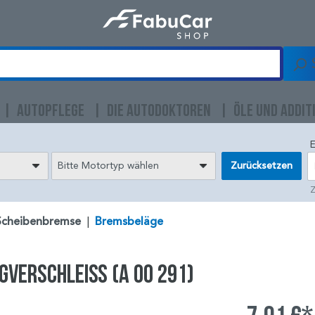
AUTOPFLEGE
DIE AUTODOKTOREN
ÖLE UND ADDIT
E
Bitte Motortyp wählen
Zurücksetzen
Z
Scheibenbremse
|
Bremsbeläge
verschleiß (A 00 291)