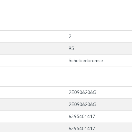
2
95
Scheibenbremse
2E0906206G
2E0906206G
6395401417
6395401417