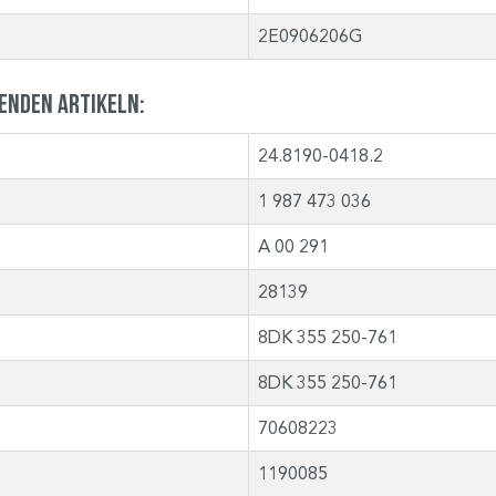
2E0906206G
genden Artikeln:
24.8190-0418.2
1 987 473 036
A 00 291
28139
8DK 355 250-761
8DK 355 250-761
70608223
1190085