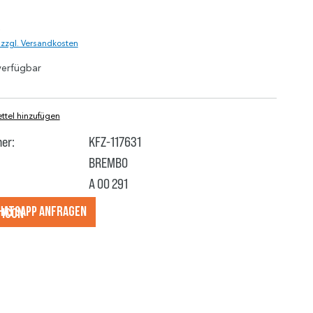
)
. zzgl. Versandkosten
verfügbar
tel hinzufügen
er:
KFZ-117631
BREMBO
A 00 291
hatsApp anfragеn