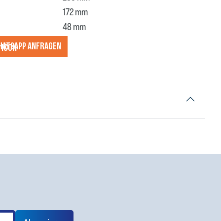
172 mm
48 mm
hatsApp anfragеn