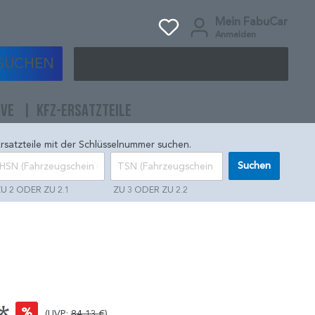
Mein FabuCar
Anmelden
SUCHEN
IVE
KFZ-ERSATZTEILE
rsatzteile mit der Schlüsselnummer suchen.
Suchen
U 2 ODER ZU 2.1
ZU 3 ODER ZU 2.2
%
(UVP:
84,13 €
)