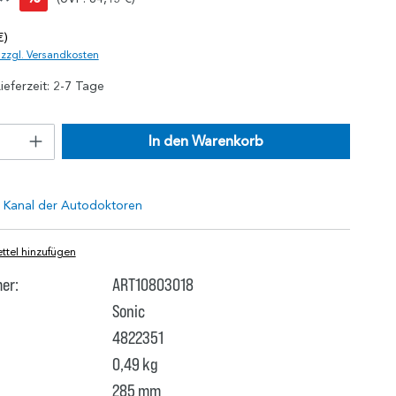
*
€)
. zzgl. Versandkosten
ieferzeit: 2-7 Tage
In den Warenkorb
tel hinzufügen
er:
ART10803018
Sonic
4822351
0,49 kg
285 mm