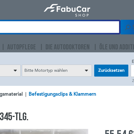
AUTOPFLEGE
DIE AUTODOKTOREN
ÖLE UND ADDIT
E
Bitte Motortyp wählen
Zurücksetzen
Z
gsmaterial
|
Befestigungsclips & Klammern
345-tlg.