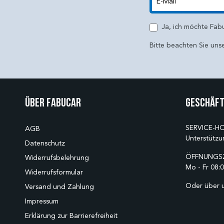
E-Mail
Ja, ich möchte Fab
Bitte beachten Sie uns
Über Fabucar
Geschäft
SERVICE-HO
AGB
Unterstützu
Datenschutz
ÖFFNUNGSZ
Widerrufsbelehrung
Mo - Fr 08:0
Widerrufsformular
Oder über 
Versand und Zahlung
Impressum
Erklärung zur Barrierefreiheit