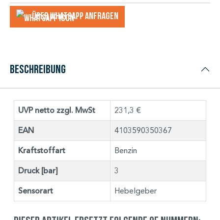
Über WhatsApp anfragеn
Beschreibung
UVP netto zzgl. MwSt
231,3 €
EAN
4103590350367
Kraftstoffart
Benzin
Druck [bar]
3
Sensorart
Hebelgeber