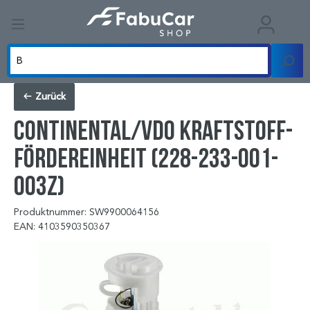
Zurück
Continental/VDO Kraftstoff-
Fördereinheit (228-233-001-
003Z)
Produktnummer: SW9900064156
EAN: 4103590350367