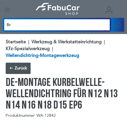
Startseite
|
Werkzeug & Werkstatteinrichtung
|
Kfz-Spezialwerkzeug
|
Wellendichtring-Montagewerkzeug
Zurück
De-Montage Kurbelwelle-
Wellendichtring für N12 N13
N14 N16 N18 D15 EP6
Produktnummer: WA-12842