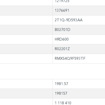
1219725
1376691
2T1Q-9D593AA
B02701D
HRD600
R02201Z
RMXS4Q9F593TF
1981.57
198157
1 118 410