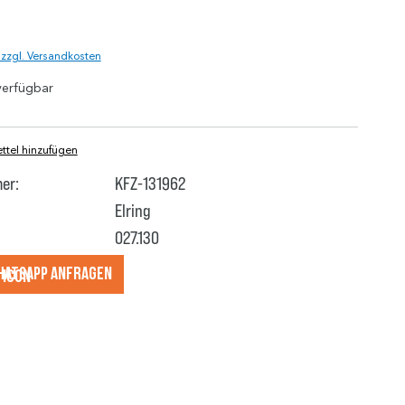
)
. zzgl. Versandkosten
verfügbar
tel hinzufügen
er:
KFZ-131962
Elring
027.130
hatsApp anfragеn