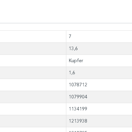
7
13,6
Kupfer
1,6
1078712
1079904
1134199
1213938