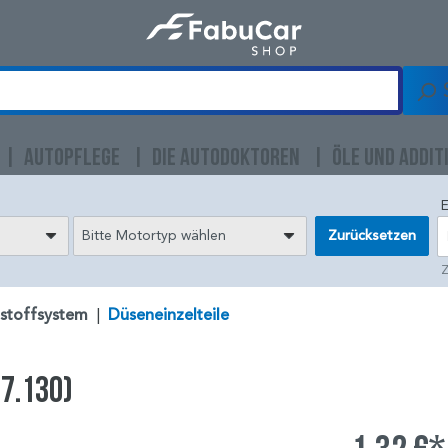
AUTOPFLEGE
DIE AUTODOKTOREN
ÖLE UND ADDIT
E
Bitte Motortyp wählen
Zurücksetzen
Z
tstoffsystem
|
Düseneinzelteile
27.130)